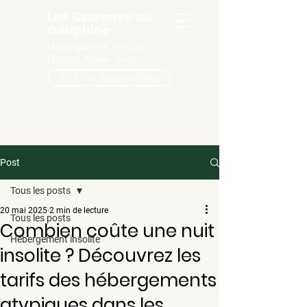
Les Cabanes du
Dauphiné
Hébergement insolite
Hautes Alpes - Gap
Voir les disponibilités
Post
Tous les posts
20 mai 2025
2 min de lecture
Tous les posts
Combien coûte une nuit
Hébergement insolite
insolite ? Découvrez les
tarifs des hébergements
atypiques dans les