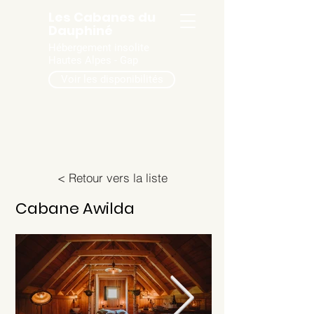
Les Cabanes du
Dauphiné
Hébergement insolite
Hautes Alpes - Gap
Voir les disponibilités
< Retour vers la liste
Cabane Awilda