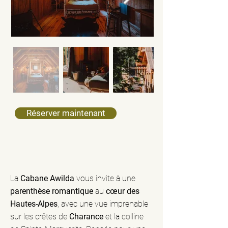
Réserver maintenant
La
Cabane Awilda
vous invite à une
parenthèse romantique
au
cœur des
Hautes-Alpes
, avec une vue imprenable
sur les crêtes de
Charance
et la colline