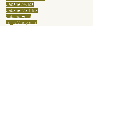
Cabane Awilda
Cabane Mathilda
Cabane Frida
Logis Marry read
Logis Anita
Logis Isabella
Hameau de Basse Corréo
Gîte Basse Corréo
Petite Maison Basse Corréo
Maison bois massif Basse Corréo
Politique tarifaire et annulation
Conditions générales de vente
© 2025 par Cabanes du Dauphiné
Contactez-nous
Prénom
Nom