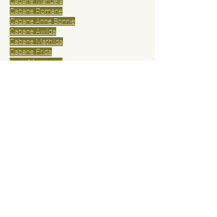
Cabane Manuela
Cabane Romane
Cabane Anne Bonnie
Cabane Awilda
Cabane Mathilda
Cabane Frida
Logis Marry read
Logis Anita
Logis Isabella
Hameau de Basse Corréo
Gîte Basse Corréo
Petite Maison Basse Corréo
Maison bois massif Basse Corréo
Politique tarifaire et annulation
Conditions générales de vente
© 2025 par Cabanes du Dauphiné
Contactez-nous
Prénom