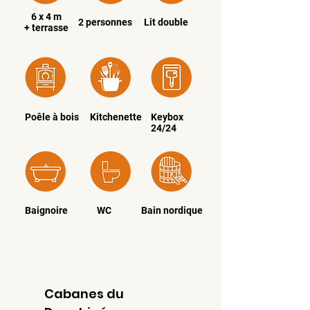
6 x 4 m
2 personnes
Lit double
+ terrasse
Poêle à bois
Kitchenette
Keybox
24/24
Baignoire
WC
Bain nordique
Cabanes du