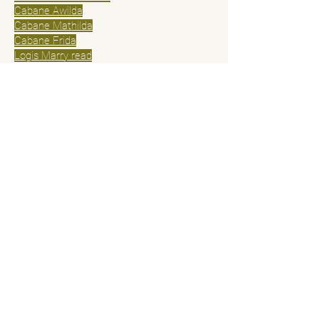
Cabane Awilda
Cabane Mathilda
Cabane Frida
Logis Marry read
Logis Anita
Logis Isabella
Hameau de Basse Corréo
Gîte Basse Corréo
Petite Maison Basse Corréo
Maison bois massif Basse Corréo
Politique tarifaire et annulation
Conditions générales de vente
© 2025 par Cabanes du Dauphiné
Contactez-nous
Prénom
Nom