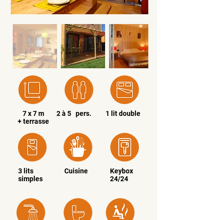
7 x 7 m
2 à 5 pers.
1 lit double
+ terrasse
3 lits
Cuisine
Keybox
simples
24/24