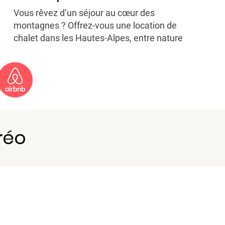
Vous rêvez d’un séjour au cœur des
montagnes ? Offrez-vous une location de
chalet dans les Hautes-Alpes, entre nature
préservée et confort absolu. Niché face
aux sommets, notre chalet en bois
accueille 9 personnes pour une escapade
inoubliable.
réo