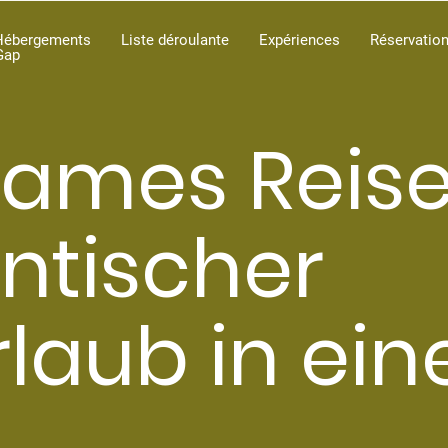
Hébergements
Liste déroulante
Expériences
Réservatio
Gap
ames Reise
tischer
laub in ein