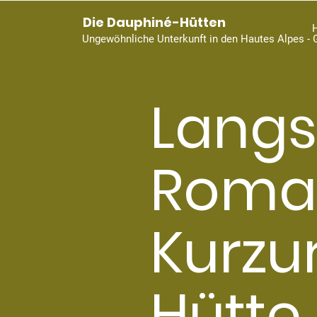
Die Dauphiné-Hütten
Ungewöhnliche Unterkunft in den Hautes Alpes - 
Langs
Roman
Kurzur
Hütte