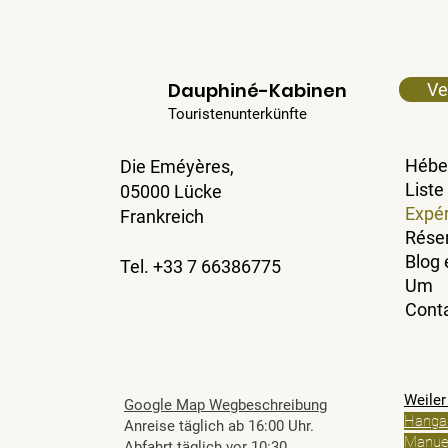
Dauphiné-Kabinen
Ve
Touristenunterkünfte
Hébe
Die
Eméyères,
Liste
05000 Lücke
Expé
Frankreich
Rése
Blog 
Tel. +33 7 66386775
Um
Cont
Weile
Google Map Wegbeschreibung
Hanga
Anreise täglich ab 16:00 Uhr.
Manue
Abfahrt täglich vor 10:30