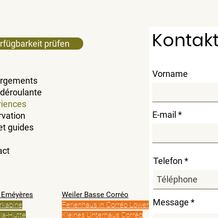
Kontakt
rfügbarkeit prüfen
Vorname
rgements
 déroulante
riences
E-mail
rvation
et guides
act
Telefon
r Eméyères
Weiler Basse Corréo
Message
rkabine
Ferienhaus in Corréo Lower
la-Hütte
Kleines Unterhaus Corréo