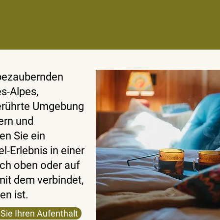
 bezaubernden
s-Alpes,
berührte Umgebung
ern und
n Sie ein
l-Erlebnis in einer
ch oben oder auf
mit dem verbindet,
n ist.
Sie Ihren Aufenthalt