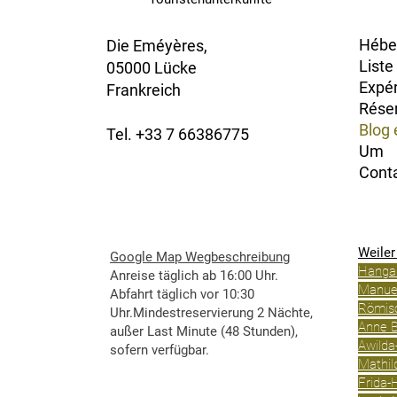
Hébe
Die
Eméyères,
Liste
05000 Lücke
Expé
Frankreich
Rése
Blog 
Tel. +33 7 66386775
Um
Cont
Weile
Google Map Wegbeschreibung
Hanga
Anreise täglich ab 16:00 Uhr.
Manue
Abfahrt täglich vor 10:30
Römis
Uhr.Mindestreservierung 2 Nächte,
Anne B
außer Last Minute (48 Stunden),
Awilda
sofern verfügbar.
Mathil
Frida-