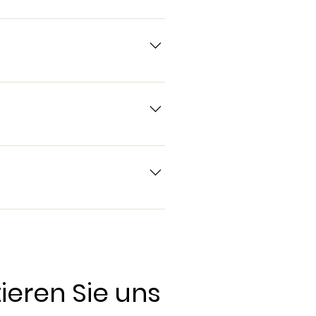
hr in Höhe von 50 % des
agen vor Anreise 100 %. Bei
minaires ou événements
ts indépendants à proximité
ieren Sie uns