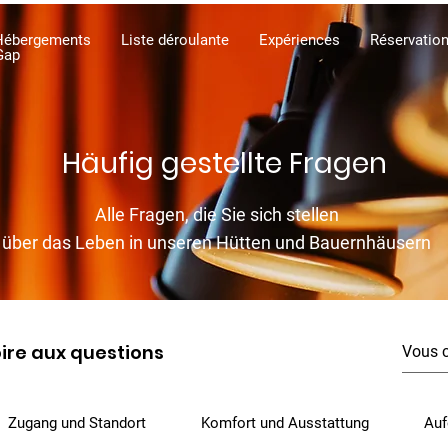
Hébergements
Liste déroulante
Expériences
Réservatio
Gap
Häufig gestellte Fragen
Alle Fragen, die Sie sich stellen
über das Leben in unseren Hütten und Bauernhäusern
ire aux questions
Zugang und Standort
Komfort und Ausstattung
Auf