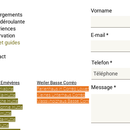
Vorname
rgements
 déroulante
riences
E-mail
rvation
et guides
act
Telefon
r Eméyères
Weiler Basse Corréo
Message
rkabine
Ferienhaus in Corréo Lower
la-Hütte
Kleines Unterhaus Corréo
che Hütte
Massivholzhaus Basse Corréo
onnie Hütte
-Hütte
da-Hütte
Hütte