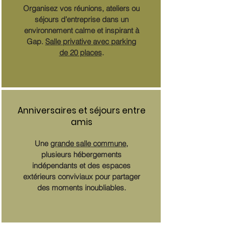
Organisez vos réunions, ateliers ou
séjours d’entreprise dans un
environnement calme et inspirant à
Gap.
Salle privative avec parking
de 20 places
.
Anniversaires et séjours entre
amis
Une
grande salle commune
,
plusieurs hébergements
indépendants et des espaces
extérieurs conviviaux pour partager
des moments inoubliables.