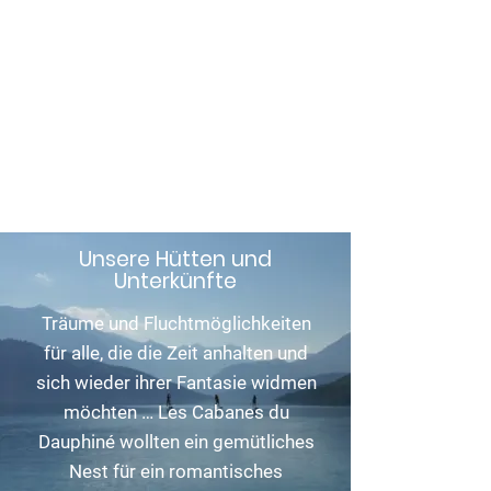
Die Dauphiné-
Hütten
Ungewöhnliche
Unterkunft in den Hautes
Alpes - Gap
Verfügbarkeit prüfen
Unsere Hütten und
Unterkünfte
Träume und Fluchtmöglichkeiten
für alle, die die Zeit anhalten und
sich wieder ihrer Fantasie widmen
möchten … Les Cabanes du
Dauphiné wollten ein gemütliches
Nest für ein romantisches