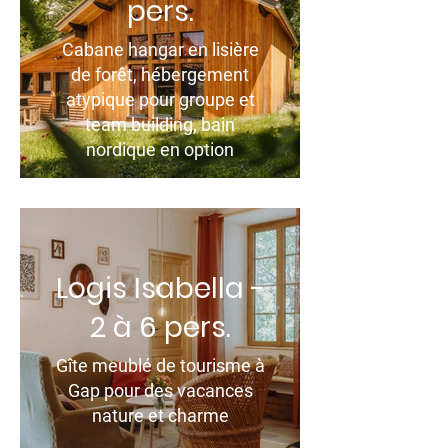
pers.
Cabane hangar en lisière
de forêt, hébergement
atypique pour groupe et
team building, bain
nordique en option
Logis Isabella -
2 à 6 pers.
Gîte meublé de tourisme à
Gap pour des vacances
nature et charme