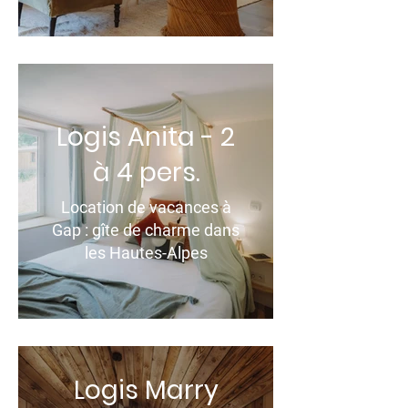
Logis Anita - 2
à 4 pers.
Location de vacances à
Gap : gîte de charme dans
les Hautes-Alpes
Logis Marry