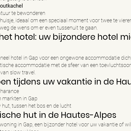
outkachel
tuur te bewonderen
ehuisje, ideaal om een speciaal moment voor twee te vieren
eg de wens om er even tussenuit te gaan.
 het hotel: uw bijzondere hotel m
tioneel hotel in Gap voor een ongewone accommodatie dicht
tische accommodatie met de sfeer van een toevluchtsoord
van slow travel.
en tijdens uw vakantie in de Ha
Charance
n markten in Gap
 hut, tussen het bos en de lucht
sche hut in de Hautes-Alpes
woning in Gap, een bijzonder hotel voor uw vakantie of 