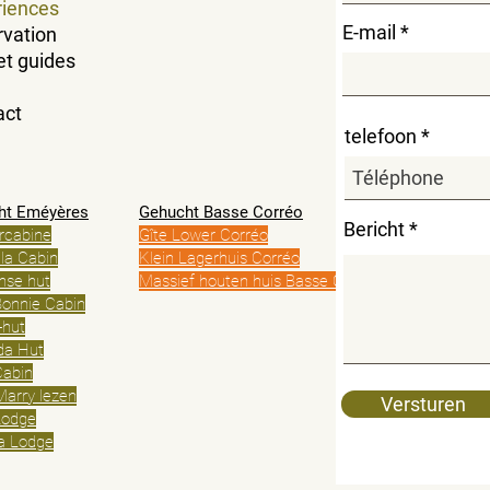
riences
E-mail
rvation
et guides
act
telefoon
ht Eméyères
Gehucht Basse Corréo
Bericht
rcabine
Gîte Lower Corréo
la Cabin
Klein Lagerhuis Corréo
nse hut
Massief houten huis Basse Corréo
onnie Cabin
-hut
da Hut
Cabin
Marry lezen
Versturen
Lodge
la Lodge