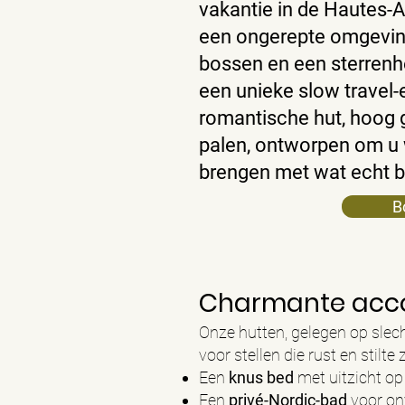
vakantie in de Hautes-A
een ongerepte omgevin
bossen en een sterrenh
een unieke slow travel-
romantische hut, hoog 
palen, ontworpen om u 
brengen met wat echt be
B
Charmante acco
Onze hutten, gelegen op sle
voor stellen die rust en stilt
Een
knus bed
met uitzicht o
Een
privé-Nordic-bad
voor on