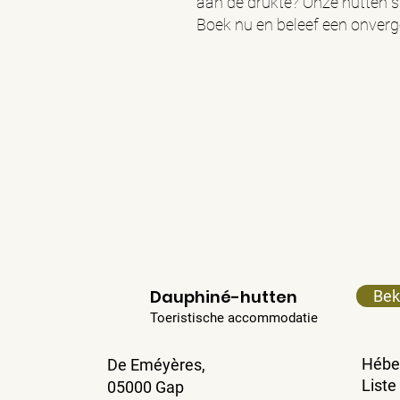
aan de drukte? Onze hutten s
Boek nu en beleef een onverg
Dauphiné-hutten
Bek
Toeristische accommodatie
Hébe
De
Eméyères,
Liste
05000 Gap