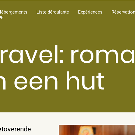
Hébergements
Liste déroulante
Expériences
Réservatio
ap
travel: rom
in een hut
betoverende