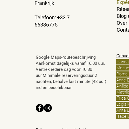
Expé
Frankrijk
Rése
Blog 
Telefoon: +33 7
Over
66386775
Cont
Gehuc
Google Maps-routebeschrijving
Hanga
Aankomst dagelijks vanaf 16.00 uur.
Manue
Vertrek iedere dag vóór 10:30
Romei
uur.Minimale reserveringsduur 2
Anne B
nachten, behalve last minute (48 uur)
Awilda
indien beschikbaar.
Mathil
Frida 
Logis 
Anita 
Isabel