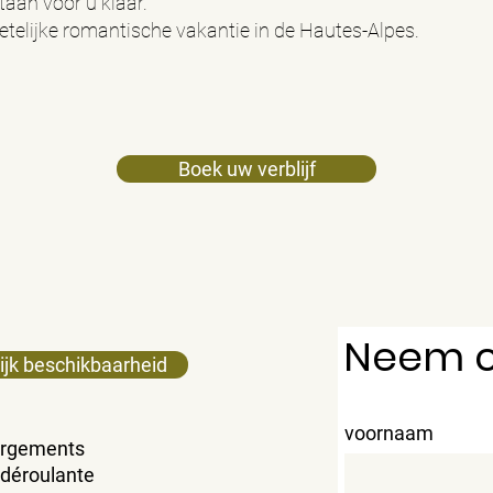
taan voor u klaar.
etelijke romantische vakantie in de Hautes-Alpes.
Boek uw verblijf
Neem c
ijk beschikbaarheid
voornaam
rgements
 déroulante