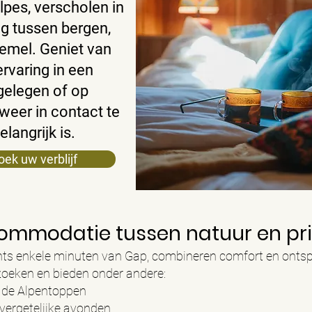
lpes, verscholen in
g tussen bergen,
emel. Geniet van
ervaring in een
gelegen of op
weer in contact te
langrijk is.
oek uw verblijf
mmodatie tussen natuur en pr
chts enkele minuten van Gap, combineren comfort en onts
e zoeken en bieden onder andere:
p de Alpentoppen
vergetelijke avonden